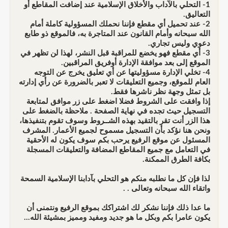
1- التحلي بالآداب والأخلاق الإسلامية عند إضافت المقاطع أو
التعاليق.
2- عند تحميل أي مقطع فإننا نحملك المسؤولية كاملة أمام
الله سبحانه وأمام القانون عند المتاجرة به، فالموقع ذو طابع
دعوي وليس تجاري.
3- أي مقطع فهو يخضع للمراقبة قبل النشر، لهذا لن تظهر في
الموقع إلى بعد موافقة الإدارة أوفريق المراقبين.
4- تخلي الإدارة مسؤوليتها عن أي تعليق يخرج عن التوجه
العام للموقع، وجميع التعليقات لا تعبر بالضرورة عن رأي إدارته
بل تمثل وجهة نظر ناشرها فقط.
إذا وافقت على الشروط فضلا اضغط على زر موافق لمتابعة
التسجيل حيث تجده في نهاية الصفحة . ملاحظة بالضغط على
هذا الزر أنت تقر بالتقيد بهذه الشــروط وسوف تقوم بتنفيذها،
ونحن هنا نؤكد بأن التسجيل مسموح لجميع الأعمار. المشرف
المسئول عن موقع الرفيع يرحب بكم سوف يكون له الأحقية
في التعامل مع جميع المقاطع المضافة والتعليقات المسجلة
بكافة الطرق الممكنة.
لذا فإن كل ما نطلبه منكم هو التحلي بآدابنا الإسلامية السمحة
واتقاء الله سبحانه وتعالى . .
ما عدا ذلك فإننا نشكر لك اشتراكك بموقع الرفيع ونتمنى أن
يكون عامرا بكم وبكل ما هو جديد ومفيد ومميز بمشيئة الله...