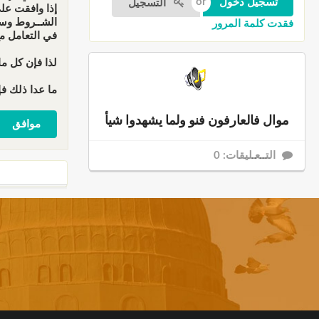
التسجيل
إذا وافقت عل
الشــروط وسو
فقدت كلمة المرور
في التعامل م
لذا فإن كل ما
ما عدا ذلك فإ
موال فالعارفون فنو ولما يشهدوا شيأ
التــعـليقات: 0