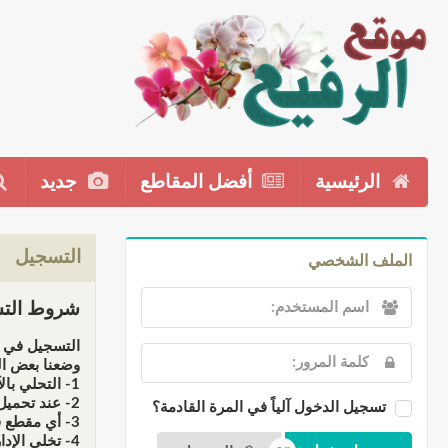
الرئيسية
أفضل المقاطع
جديد
التسجيل
الملف الشخصي
شروط التس
التسجيل في م
وضعنا بعض ال
1- التحلي بالآداب والأخلاق الإسلامية عند إضافت المقاطع أو التعاليق.
2- عند تحميل أي مقطع فإننا نحملك المسؤولية كاملة أمام الله سبحانه وأمام القانون عند المتاجرة به، فالموقع ذو طابع دعوي وليس تجاري.
تسجيل الدخول آلياً في المرة القادمة؟
3- أي مقطع فهو يخضع للمراقبة قبل النشر، لهذا لن تظهر في الموقع إلى بعد موافقة الإدارة أوفريق المراقبين.
4- تخلي الإدارة مسؤوليتها عن أي تعليق يخرج عن التوجه العام للموقع، وجميع التعليقات لا تعبر بالضرورة عن رأي إدارته بل تمثل وجهة نظر ناشرها فقط.