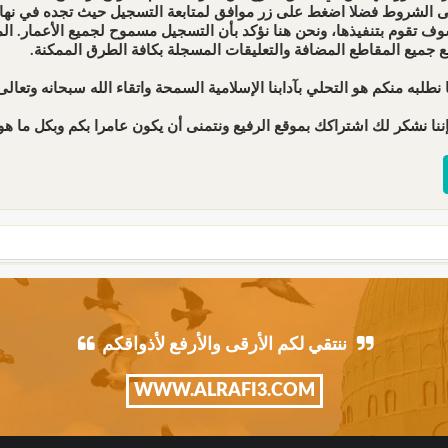
ى الشروط فضلا اضغط على زر موافق لمتابعة التسجيل حيث تجده في نهاية 
ف تقوم بتنفيذها، ونحن هنا نؤكد بأن التسجيل مسموح لجميع الأعمار. 
ع جميع المقاطع المضافة والتعليقات المسجلة بكافة الطرق الممكنة.
 نطلبه منكم هو التحلي بآدابنا الإسلامية السمحة واتقاء الله سبحانه وتعالى 
ننا نشكر لك اشتراكك بموقع الرفيع ونتمنى أن يكون عامرا بكم وبكل ما هو 
ننتقي لكم الأرقى والأرفع لأذواقكم
WWW.ALRAFI3.COM