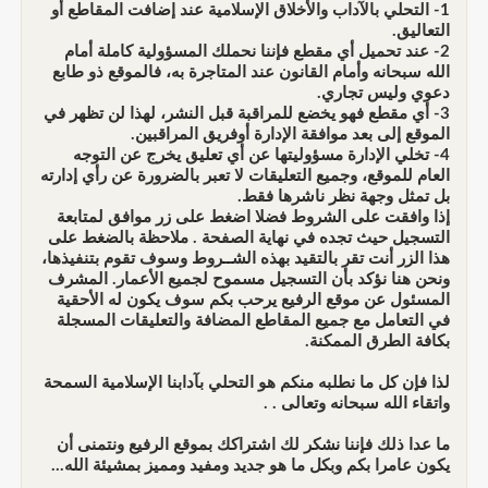
1- التحلي بالآداب والأخلاق الإسلامية عند إضافت المقاطع أو
التعاليق.
2- عند تحميل أي مقطع فإننا نحملك المسؤولية كاملة أمام
الله سبحانه وأمام القانون عند المتاجرة به، فالموقع ذو طابع
دعوي وليس تجاري.
3- أي مقطع فهو يخضع للمراقبة قبل النشر، لهذا لن تظهر في
الموقع إلى بعد موافقة الإدارة أوفريق المراقبين.
4- تخلي الإدارة مسؤوليتها عن أي تعليق يخرج عن التوجه
العام للموقع، وجميع التعليقات لا تعبر بالضرورة عن رأي إدارته
بل تمثل وجهة نظر ناشرها فقط.
إذا وافقت على الشروط فضلا اضغط على زر موافق لمتابعة
التسجيل حيث تجده في نهاية الصفحة . ملاحظة بالضغط على
هذا الزر أنت تقر بالتقيد بهذه الشــروط وسوف تقوم بتنفيذها،
ونحن هنا نؤكد بأن التسجيل مسموح لجميع الأعمار. المشرف
المسئول عن موقع الرفيع يرحب بكم سوف يكون له الأحقية
في التعامل مع جميع المقاطع المضافة والتعليقات المسجلة
بكافة الطرق الممكنة.
لذا فإن كل ما نطلبه منكم هو التحلي بآدابنا الإسلامية السمحة
واتقاء الله سبحانه وتعالى . .
ما عدا ذلك فإننا نشكر لك اشتراكك بموقع الرفيع ونتمنى أن
يكون عامرا بكم وبكل ما هو جديد ومفيد ومميز بمشيئة الله...