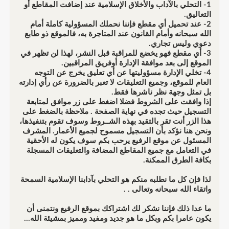
1- التحلي بالآداب والأخلاق الإسلامية عند إضافت المقاطع أو
التعاليق.
2- عند تحميل أي مقطع فإننا نحملك المسؤولية كاملة أمام
الله سبحانه وأمام القانون عند المتاجرة به، فالموقع ذو طابع
دعوي وليس تجاري.
3- أي مقطع فهو يخضع للمراقبة قبل النشر، لهذا لن تظهر في
الموقع إلى بعد موافقة الإدارة أوفريق المراقبين.
4- تخلي الإدارة مسؤوليتها عن أي تعليق يخرج عن التوجه
العام للموقع، وجميع التعليقات لا تعبر بالضرورة عن رأي إدارته
بل تمثل وجهة نظر ناشرها فقط.
إذا وافقت على الشروط فضلا اضغط على زر موافق لمتابعة
التسجيل حيث تجده في نهاية الصفحة . ملاحظة بالضغط على
هذا الزر أنت تقر بالتقيد بهذه الشــروط وسوف تقوم بتنفيذها،
ونحن هنا نؤكد بأن التسجيل مسموح لجميع الأعمار. المشرف
المسئول عن موقع الرفيع يرحب بكم سوف يكون له الأحقية
في التعامل مع جميع المقاطع المضافة والتعليقات المسجلة
بكافة الطرق الممكنة.
لذا فإن كل ما نطلبه منكم هو التحلي بآدابنا الإسلامية السمحة
واتقاء الله سبحانه وتعالى . .
ما عدا ذلك فإننا نشكر لك اشتراكك بموقع الرفيع ونتمنى أن
يكون عامرا بكم وبكل ما هو جديد ومفيد ومميز بمشيئة الله...