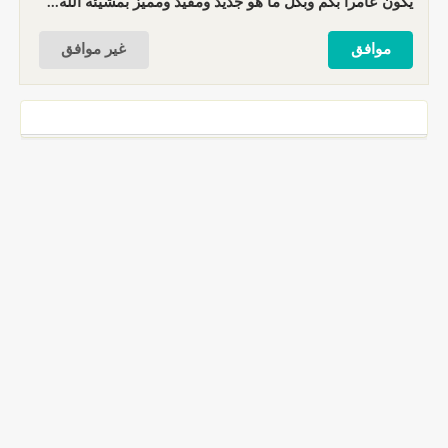
يكون عامرا بكم وبكل ما هو جديد ومفيد ومميز بمشيئة الله...