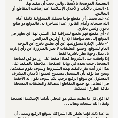
البسيطة الموضحة بالأسفل والتي يجب أن تتقيد بها:
1- التحلي بالآداب والأخلاق الإسلامية عند إضافت المقاطع أو
التعاليق.
2- عند تحميل أي مقطع فإننا نحملك المسؤولية كاملة أمام
الله سبحانه وأمام القانون عند المتاجرة به، فالموقع ذو طابع
دعوي وليس تجاري.
3- أي مقطع فهو يخضع للمراقبة قبل النشر، لهذا لن تظهر في
الموقع إلى بعد موافقة الإدارة أوفريق المراقبين.
4- تخلي الإدارة مسؤوليتها عن أي تعليق يخرج عن التوجه
العام للموقع، وجميع التعليقات لا تعبر بالضرورة عن رأي إدارته
بل تمثل وجهة نظر ناشرها فقط.
إذا وافقت على الشروط فضلا اضغط على زر موافق لمتابعة
التسجيل حيث تجده في نهاية الصفحة . ملاحظة بالضغط على
هذا الزر أنت تقر بالتقيد بهذه الشــروط وسوف تقوم بتنفيذها،
ونحن هنا نؤكد بأن التسجيل مسموح لجميع الأعمار. المشرف
المسئول عن موقع الرفيع يرحب بكم سوف يكون له الأحقية
في التعامل مع جميع المقاطع المضافة والتعليقات المسجلة
بكافة الطرق الممكنة.
لذا فإن كل ما نطلبه منكم هو التحلي بآدابنا الإسلامية السمحة
واتقاء الله سبحانه وتعالى . .
ما عدا ذلك فإننا نشكر لك اشتراكك بموقع الرفيع ونتمنى أن