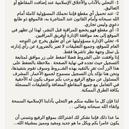
1- التحلي بالآداب والأخلاق الإسلامية عند إضافت المقاطع أو
التعاليق.
2- عند تحميل أي مقطع فإننا نحملك المسؤولية كاملة أمام
الله سبحانه وأمام القانون عند المتاجرة به، فالموقع ذو طابع
دعوي وليس تجاري.
3- أي مقطع فهو يخضع للمراقبة قبل النشر، لهذا لن تظهر في
الموقع إلى بعد موافقة الإدارة أوفريق المراقبين.
4- تخلي الإدارة مسؤوليتها عن أي تعليق يخرج عن التوجه
العام للموقع، وجميع التعليقات لا تعبر بالضرورة عن رأي إدارته
بل تمثل وجهة نظر ناشرها فقط.
إذا وافقت على الشروط فضلا اضغط على زر موافق لمتابعة
التسجيل حيث تجده في نهاية الصفحة . ملاحظة بالضغط على
هذا الزر أنت تقر بالتقيد بهذه الشــروط وسوف تقوم بتنفيذها،
ونحن هنا نؤكد بأن التسجيل مسموح لجميع الأعمار. المشرف
المسئول عن موقع الرفيع يرحب بكم سوف يكون له الأحقية
في التعامل مع جميع المقاطع المضافة والتعليقات المسجلة
بكافة الطرق الممكنة.
لذا فإن كل ما نطلبه منكم هو التحلي بآدابنا الإسلامية السمحة
واتقاء الله سبحانه وتعالى . .
ما عدا ذلك فإننا نشكر لك اشتراكك بموقع الرفيع ونتمنى أن
يكون عامرا بكم وبكل ما هو جديد ومفيد ومميز بمشيئة الله...