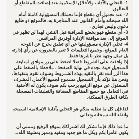
1- التحلي بالآداب والأخلاق الإسلامية عند إضافت المقاطع أو
التعاليق.
2- عند تحميل أي مقطع فإننا نحملك المسؤولية كاملة أمام
الله سبحانه وأمام القانون عند المتاجرة به، فالموقع ذو طابع
دعوي وليس تجاري.
3- أي مقطع فهو يخضع للمراقبة قبل النشر، لهذا لن تظهر في
الموقع إلى بعد موافقة الإدارة أوفريق المراقبين.
4- تخلي الإدارة مسؤوليتها عن أي تعليق يخرج عن التوجه
العام للموقع، وجميع التعليقات لا تعبر بالضرورة عن رأي إدارته
بل تمثل وجهة نظر ناشرها فقط.
إذا وافقت على الشروط فضلا اضغط على زر موافق لمتابعة
التسجيل حيث تجده في نهاية الصفحة . ملاحظة بالضغط على
هذا الزر أنت تقر بالتقيد بهذه الشــروط وسوف تقوم بتنفيذها،
ونحن هنا نؤكد بأن التسجيل مسموح لجميع الأعمار. المشرف
المسئول عن موقع الرفيع يرحب بكم سوف يكون له الأحقية
في التعامل مع جميع المقاطع المضافة والتعليقات المسجلة
بكافة الطرق الممكنة.
لذا فإن كل ما نطلبه منكم هو التحلي بآدابنا الإسلامية السمحة
واتقاء الله سبحانه وتعالى . .
ما عدا ذلك فإننا نشكر لك اشتراكك بموقع الرفيع ونتمنى أن
يكون عامرا بكم وبكل ما هو جديد ومفيد ومميز بمشيئة الله...