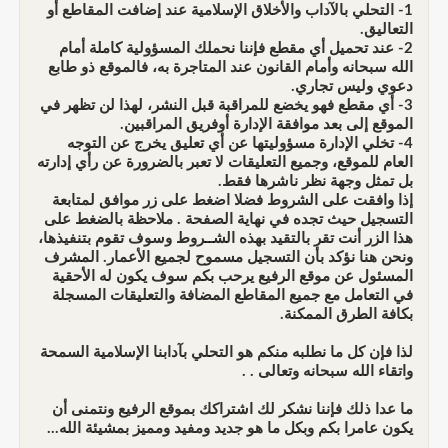
1- التحلي بالآداب والأخلاق الإسلامية عند إضافت المقاطع أو
التعاليق.
2- عند تحميل أي مقطع فإننا نحملك المسؤولية كاملة أمام
الله سبحانه وأمام القانون عند المتاجرة به، فالموقع ذو طابع
دعوي وليس تجاري.
3- أي مقطع فهو يخضع للمراقبة قبل النشر، لهذا لن تظهر في
الموقع إلى بعد موافقة الإدارة أوفريق المراقبين.
4- تخلي الإدارة مسؤوليتها عن أي تعليق يخرج عن التوجه
العام للموقع، وجميع التعليقات لا تعبر بالضرورة عن رأي إدارته
بل تمثل وجهة نظر ناشرها فقط.
إذا وافقت على الشروط فضلا اضغط على زر موافق لمتابعة
التسجيل حيث تجده في نهاية الصفحة . ملاحظة بالضغط على
هذا الزر أنت تقر بالتقيد بهذه الشــروط وسوف تقوم بتنفيذها،
ونحن هنا نؤكد بأن التسجيل مسموح لجميع الأعمار. المشرف
المسئول عن موقع الرفيع يرحب بكم سوف يكون له الأحقية
في التعامل مع جميع المقاطع المضافة والتعليقات المسجلة
بكافة الطرق الممكنة.
لذا فإن كل ما نطلبه منكم هو التحلي بآدابنا الإسلامية السمحة
واتقاء الله سبحانه وتعالى . .
ما عدا ذلك فإننا نشكر لك اشتراكك بموقع الرفيع ونتمنى أن
يكون عامرا بكم وبكل ما هو جديد ومفيد ومميز بمشيئة الله...