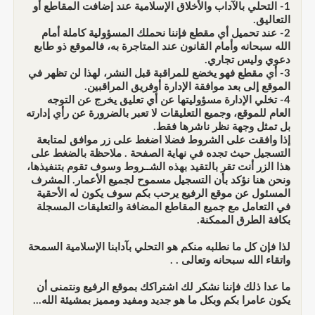
1- التحلي بالآداب والأخلاق الإسلامية عند إضافت المقاطع أو
التعاليق.
2- عند تحميل أي مقطع فإننا نحملك المسؤولية كاملة أمام
الله سبحانه وأمام القانون عند المتاجرة به، فالموقع ذو طابع
دعوي وليس تجاري.
3- أي مقطع فهو يخضع للمراقبة قبل النشر، لهذا لن تظهر في
الموقع إلى بعد موافقة الإدارة أوفريق المراقبين.
4- تخلي الإدارة مسؤوليتها عن أي تعليق يخرج عن التوجه
العام للموقع، وجميع التعليقات لا تعبر بالضرورة عن رأي إدارته
بل تمثل وجهة نظر ناشرها فقط.
إذا وافقت على الشروط فضلا اضغط على زر موافق لمتابعة
التسجيل حيث تجده في نهاية الصفحة . ملاحظة بالضغط على
هذا الزر أنت تقر بالتقيد بهذه الشــروط وسوف تقوم بتنفيذها،
ونحن هنا نؤكد بأن التسجيل مسموح لجميع الأعمار. المشرف
المسئول عن موقع الرفيع يرحب بكم سوف يكون له الأحقية
في التعامل مع جميع المقاطع المضافة والتعليقات المسجلة
بكافة الطرق الممكنة.
لذا فإن كل ما نطلبه منكم هو التحلي بآدابنا الإسلامية السمحة
واتقاء الله سبحانه وتعالى . .
ما عدا ذلك فإننا نشكر لك اشتراكك بموقع الرفيع ونتمنى أن
يكون عامرا بكم وبكل ما هو جديد ومفيد ومميز بمشيئة الله...