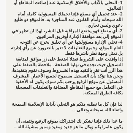
1- التحلي بالآداب والأخلاق الإسلامية عند إضافت المقاطع أو
التعاليق.
2- عند تحميل أي مقطع فإننا نحملك المسؤولية كاملة أمام
الله سبحانه وأمام القانون عند المتاجرة به، فالموقع ذو طابع
دعوي وليس تجاري.
3- أي مقطع فهو يخضع للمراقبة قبل النشر، لهذا لن تظهر في
الموقع إلى بعد موافقة الإدارة أوفريق المراقبين.
4- تخلي الإدارة مسؤوليتها عن أي تعليق يخرج عن التوجه
العام للموقع، وجميع التعليقات لا تعبر بالضرورة عن رأي إدارته
بل تمثل وجهة نظر ناشرها فقط.
إذا وافقت على الشروط فضلا اضغط على زر موافق لمتابعة
التسجيل حيث تجده في نهاية الصفحة . ملاحظة بالضغط على
هذا الزر أنت تقر بالتقيد بهذه الشــروط وسوف تقوم بتنفيذها،
ونحن هنا نؤكد بأن التسجيل مسموح لجميع الأعمار. المشرف
المسئول عن موقع الرفيع يرحب بكم سوف يكون له الأحقية
في التعامل مع جميع المقاطع المضافة والتعليقات المسجلة
بكافة الطرق الممكنة.
لذا فإن كل ما نطلبه منكم هو التحلي بآدابنا الإسلامية السمحة
واتقاء الله سبحانه وتعالى . .
ما عدا ذلك فإننا نشكر لك اشتراكك بموقع الرفيع ونتمنى أن
يكون عامرا بكم وبكل ما هو جديد ومفيد ومميز بمشيئة الله...