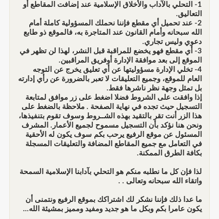
1- التحلي بالآداب والأخلاق الإسلامية عند إضافت المقاطع أو
التعاليق.
2- عند تحميل أي مقطع فإننا نحملك المسؤولية كاملة أمام
الله سبحانه وأمام القانون عند المتاجرة به، فالموقع ذو طابع
دعوي وليس تجاري.
3- أي مقطع فهو يخضع للمراقبة قبل النشر، لهذا لن تظهر في
الموقع إلى بعد موافقة الإدارة أوفريق المراقبين.
4- تخلي الإدارة مسؤوليتها عن أي تعليق يخرج عن التوجه
العام للموقع، وجميع التعليقات لا تعبر بالضرورة عن رأي إدارته
بل تمثل وجهة نظر ناشرها فقط.
إذا وافقت على الشروط فضلا اضغط على زر موافق لمتابعة
التسجيل حيث تجده في نهاية الصفحة . ملاحظة بالضغط على
هذا الزر أنت تقر بالتقيد بهذه الشــروط وسوف تقوم بتنفيذها،
ونحن هنا نؤكد بأن التسجيل مسموح لجميع الأعمار. المشرف
المسئول عن موقع الرفيع يرحب بكم سوف يكون له الأحقية
في التعامل مع جميع المقاطع المضافة والتعليقات المسجلة
بكافة الطرق الممكنة.
لذا فإن كل ما نطلبه منكم هو التحلي بآدابنا الإسلامية السمحة
واتقاء الله سبحانه وتعالى . .
ما عدا ذلك فإننا نشكر لك اشتراكك بموقع الرفيع ونتمنى أن
يكون عامرا بكم وبكل ما هو جديد ومفيد ومميز بمشيئة الله...