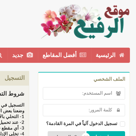
الرئيسية
أفضل المقاطع
جديد
التسجيل
الملف الشخصي
شروط التس
التسجيل في م
وضعنا بعض ال
1- التحلي بالآداب والأخلاق الإسلامية عند إضافت المقاطع أو التعاليق.
2- عند تحميل أي مقطع فإننا نحملك المسؤولية كاملة أمام الله سبحانه وأمام القانون عند المتاجرة به، فالموقع ذو طابع دعوي وليس تجاري.
تسجيل الدخول آلياً في المرة القادمة؟
3- أي مقطع فهو يخضع للمراقبة قبل النشر، لهذا لن تظهر في الموقع إلى بعد موافقة الإدارة أوفريق المراقبين.
4- تخلي الإدارة مسؤوليتها عن أي تعليق يخرج عن التوجه العام للموقع، وجميع التعليقات لا تعبر بالضرورة عن رأي إدارته بل تمثل وجهة نظر ناشرها فقط.