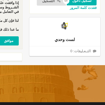
التسجيل
إذا وافقت عل
الشــروط وسو
فقدت كلمة المرور
في التعامل م
لذا فإن كل ما
ما عدا ذلك فإ
لست وحدي
التــعـليقات: 0