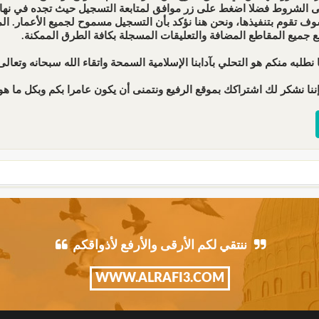
ى الشروط فضلا اضغط على زر موافق لمتابعة التسجيل حيث تجده في نهاية 
ف تقوم بتنفيذها، ونحن هنا نؤكد بأن التسجيل مسموح لجميع الأعمار. 
ع جميع المقاطع المضافة والتعليقات المسجلة بكافة الطرق الممكنة.
 نطلبه منكم هو التحلي بآدابنا الإسلامية السمحة واتقاء الله سبحانه وتعالى 
ننا نشكر لك اشتراكك بموقع الرفيع ونتمنى أن يكون عامرا بكم وبكل ما هو 
ننتقي لكم الأرقى والأرفع لأذواقكم
WWW.ALRAFI3.COM