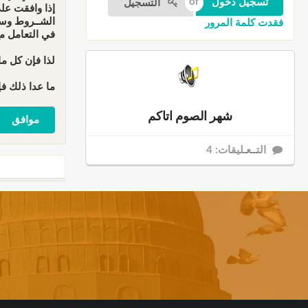
التسجيل
إذا وافقت عل
الشــروط وسو
فقدت كلمة المرور
في التعامل م
لذا فإن كل ما
ما عدا ذلك فإ
شهر الصوم اتاكم
التــعـليقات: 4