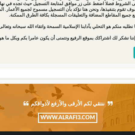
ى الشروط فضلا اضغط على زر موافق لمتابعة التسجيل حيث تجده في نهاية 
ف تقوم بتنفيذها، ونحن هنا نؤكد بأن التسجيل مسموح لجميع الأعمار. 
ع جميع المقاطع المضافة والتعليقات المسجلة بكافة الطرق الممكنة.
 نطلبه منكم هو التحلي بآدابنا الإسلامية السمحة واتقاء الله سبحانه وتعالى 
ننا نشكر لك اشتراكك بموقع الرفيع ونتمنى أن يكون عامرا بكم وبكل ما هو 
ننتقي لكم الأرقى والأرفع لأذواقكم
WWW.ALRAFI3.COM