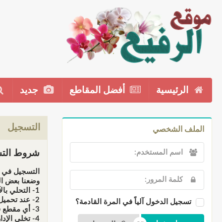
الرئيسية
أفضل المقاطع
جديد
التسجيل
الملف الشخصي
شروط التس
التسجيل في م
وضعنا بعض ال
1- التحلي بالآداب والأخلاق الإسلامية عند إضافت المقاطع أو التعاليق.
2- عند تحميل أي مقطع فإننا نحملك المسؤولية كاملة أمام الله سبحانه وأمام القانون عند المتاجرة به، فالموقع ذو طابع دعوي وليس تجاري.
تسجيل الدخول آلياً في المرة القادمة؟
3- أي مقطع فهو يخضع للمراقبة قبل النشر، لهذا لن تظهر في الموقع إلى بعد موافقة الإدارة أوفريق المراقبين.
4- تخلي الإدارة مسؤوليتها عن أي تعليق يخرج عن التوجه العام للموقع، وجميع التعليقات لا تعبر بالضرورة عن رأي إدارته بل تمثل وجهة نظر ناشرها فقط.