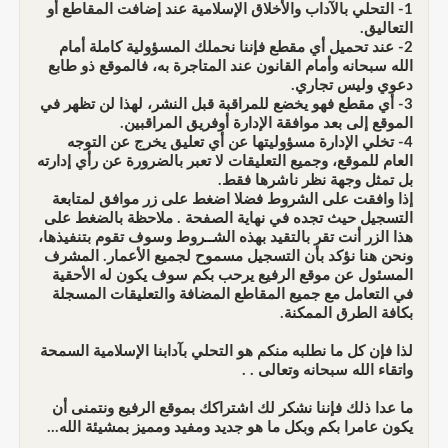
1- التحلي بالآداب والأخلاق الإسلامية عند إضافت المقاطع أو
التعاليق.
2- عند تحميل أي مقطع فإننا نحملك المسؤولية كاملة أمام
الله سبحانه وأمام القانون عند المتاجرة به، فالموقع ذو طابع
دعوي وليس تجاري.
3- أي مقطع فهو يخضع للمراقبة قبل النشر، لهذا لن تظهر في
الموقع إلى بعد موافقة الإدارة أوفريق المراقبين.
4- تخلي الإدارة مسؤوليتها عن أي تعليق يخرج عن التوجه
العام للموقع، وجميع التعليقات لا تعبر بالضرورة عن رأي إدارته
بل تمثل وجهة نظر ناشرها فقط.
إذا وافقت على الشروط فضلا اضغط على زر موافق لمتابعة
التسجيل حيث تجده في نهاية الصفحة . ملاحظة بالضغط على
هذا الزر أنت تقر بالتقيد بهذه الشــروط وسوف تقوم بتنفيذها،
ونحن هنا نؤكد بأن التسجيل مسموح لجميع الأعمار. المشرف
المسئول عن موقع الرفيع يرحب بكم سوف يكون له الأحقية
في التعامل مع جميع المقاطع المضافة والتعليقات المسجلة
بكافة الطرق الممكنة.
لذا فإن كل ما نطلبه منكم هو التحلي بآدابنا الإسلامية السمحة
واتقاء الله سبحانه وتعالى . .
ما عدا ذلك فإننا نشكر لك اشتراكك بموقع الرفيع ونتمنى أن
يكون عامرا بكم وبكل ما هو جديد ومفيد ومميز بمشيئة الله...