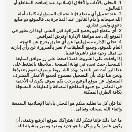
1- التحلي بالآداب والأخلاق الإسلامية عند إضافت المقاطع أو
التعاليق.
2- عند تحميل أي مقطع فإننا نحملك المسؤولية كاملة أمام
الله سبحانه وأمام القانون عند المتاجرة به، فالموقع ذو طابع
دعوي وليس تجاري.
3- أي مقطع فهو يخضع للمراقبة قبل النشر، لهذا لن تظهر في
الموقع إلى بعد موافقة الإدارة أوفريق المراقبين.
4- تخلي الإدارة مسؤوليتها عن أي تعليق يخرج عن التوجه
العام للموقع، وجميع التعليقات لا تعبر بالضرورة عن رأي إدارته
بل تمثل وجهة نظر ناشرها فقط.
إذا وافقت على الشروط فضلا اضغط على زر موافق لمتابعة
التسجيل حيث تجده في نهاية الصفحة . ملاحظة بالضغط على
هذا الزر أنت تقر بالتقيد بهذه الشــروط وسوف تقوم بتنفيذها،
ونحن هنا نؤكد بأن التسجيل مسموح لجميع الأعمار. المشرف
المسئول عن موقع الرفيع يرحب بكم سوف يكون له الأحقية
في التعامل مع جميع المقاطع المضافة والتعليقات المسجلة
بكافة الطرق الممكنة.
لذا فإن كل ما نطلبه منكم هو التحلي بآدابنا الإسلامية السمحة
واتقاء الله سبحانه وتعالى . .
ما عدا ذلك فإننا نشكر لك اشتراكك بموقع الرفيع ونتمنى أن
يكون عامرا بكم وبكل ما هو جديد ومفيد ومميز بمشيئة الله...