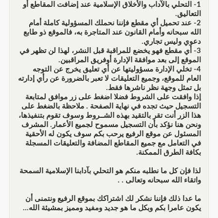
1- التحلي بالآداب والأخلاق الإسلامية عند إضافت المقاطع أو
التعاليق.
2- عند تحميل أي مقطع فإننا نحملك المسؤولية كاملة أمام
الله سبحانه وأمام القانون عند المتاجرة به، فالموقع ذو طابع
دعوي وليس تجاري.
3- أي مقطع فهو يخضع للمراقبة قبل النشر، لهذا لن تظهر في
الموقع إلى بعد موافقة الإدارة أوفريق المراقبين.
4- تخلي الإدارة مسؤوليتها عن أي تعليق يخرج عن التوجه
العام للموقع، وجميع التعليقات لا تعبر بالضرورة عن رأي إدارته
بل تمثل وجهة نظر ناشرها فقط.
إذا وافقت على الشروط فضلا اضغط على زر موافق لمتابعة
التسجيل حيث تجده في نهاية الصفحة . ملاحظة بالضغط على
هذا الزر أنت تقر بالتقيد بهذه الشــروط وسوف تقوم بتنفيذها،
ونحن هنا نؤكد بأن التسجيل مسموح لجميع الأعمار. المشرف
المسئول عن موقع الرفيع يرحب بكم سوف يكون له الأحقية
في التعامل مع جميع المقاطع المضافة والتعليقات المسجلة
بكافة الطرق الممكنة.
لذا فإن كل ما نطلبه منكم هو التحلي بآدابنا الإسلامية السمحة
واتقاء الله سبحانه وتعالى . .
ما عدا ذلك فإننا نشكر لك اشتراكك بموقع الرفيع ونتمنى أن
يكون عامرا بكم وبكل ما هو جديد ومفيد ومميز بمشيئة الله...