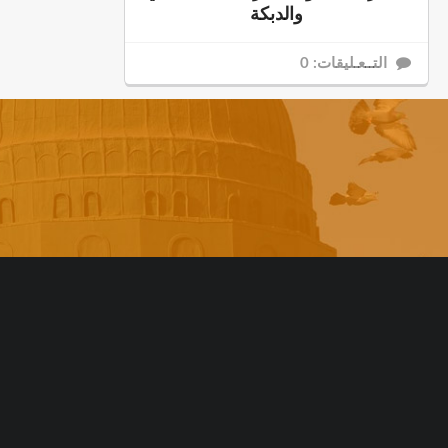
والدبكة
التــعـليقات: 0