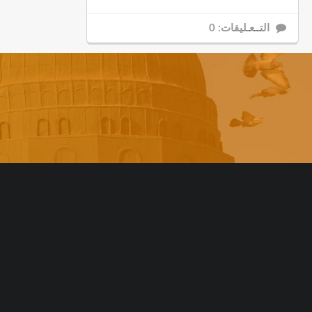
التــعـليقات: 0