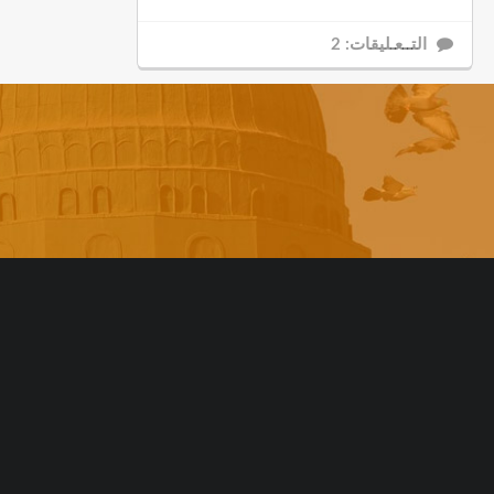
التــعـليقات: 2