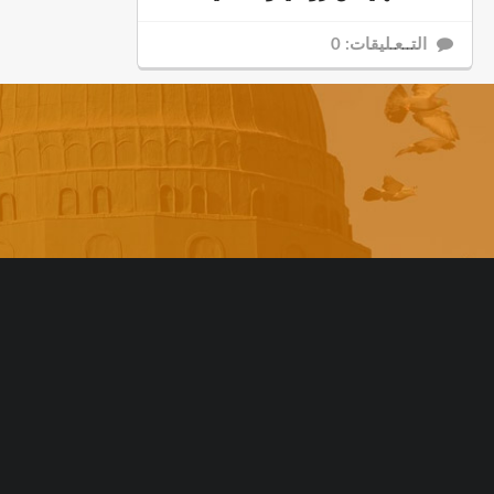
التــعـليقات: 0