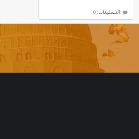
التــعـليقات: 0