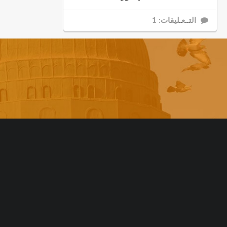
التــعـليقات: 1