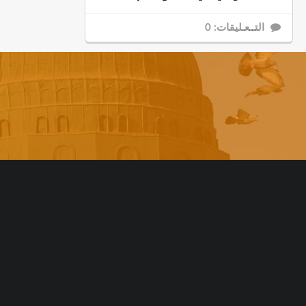
التــعـليقات: 0