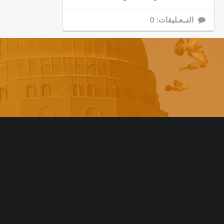
التــعـليقات: 0