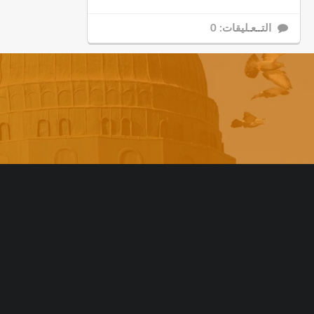
التــعـليقات: 0