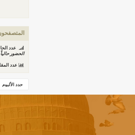
المتصفحون 
عدد الحاضري
الحضور حاليا
عدد المق