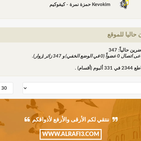
Kevokim حمزة نمرة - كيفوكيم
حاليا للموقع
ن حالياً: 347
ً عى اتصال
0
عضواً (0 في الوضع الخفي) و
347
زائر (زوار).
اطع
2344
في
331
ألبوم (أقسام) .
ننتقي لكم الأرقى والأرفع لأذواقكم
WWW.ALRAFI3.COM