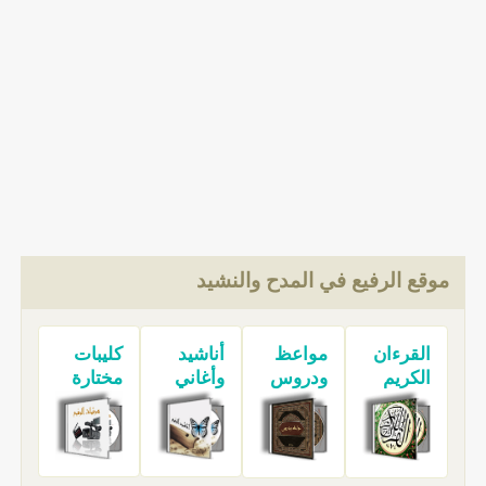
موقع الرفيع في المدح والنشيد
القرءان
مواعظ
أناشيد
كليبات
الكريم
ودروس
وأغاني
مختارة