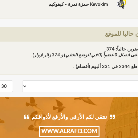
Kevokim حمزة نمرة - كيفوكيم
حاليا للموقع
ن حالياً: 374
ً عى اتصال
0
عضواً (0 في الوضع الخفي) و
374
زائر (زوار).
اطع
2344
في
331
ألبوم (أقسام) .
ننتقي لكم الأرقى والأرفع لأذواقكم
WWW.ALRAFI3.COM