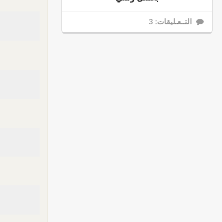
التــعـليقات: 3