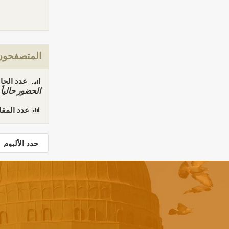
المتصفحون 
عدد الحاضري
الحضور حاليا
عدد المق