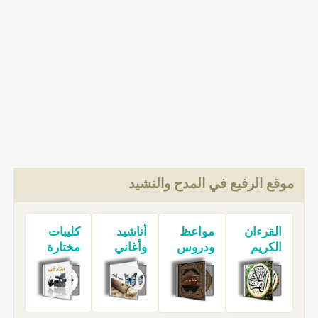
موقع الرفيع في المدح والنشيد
القرءان
مواعظ
أناشيد
كليبات
الكريم
ودروس
وأغاني
مختارة