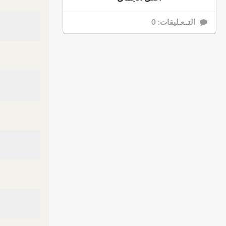
التــعـليقات: 0