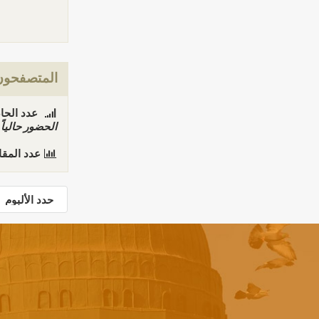
المتصفحون 
عدد الحاضري
الحضور حاليا
عدد المق