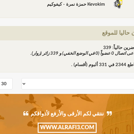
Kevokim حمزة نمرة - كيفوكيم
حاليا للموقع
ن حالياً: 339
ً عى اتصال
0
عضواً (0 في الوضع الخفي) و
339
زائر (زوار).
اطع
2344
في
331
ألبوم (أقسام) .
ننتقي لكم الأرقى والأرفع لأذواقكم
WWW.ALRAFI3.COM