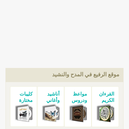
موقع الرفيع في المدح والنشيد
القرءان
مواعظ
أناشيد
كليبات
الكريم
ودروس
وأغاني
مختارة