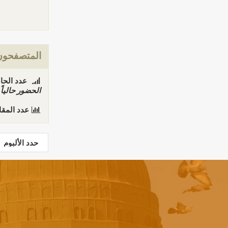
المتصفحون 
عدد الحاضري
الحضور حاليا
عدد المق