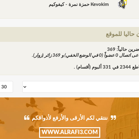
Kevokim حمزة نمرة - كيفوكيم
حاليا للموقع
ن حالياً: 369
ً عى اتصال
0
عضواً (0 في الوضع الخفي) و
369
زائر (زوار).
اطع
2344
في
331
ألبوم (أقسام) .
ننتقي لكم الأرقى والأرفع لأذواقكم
WWW.ALRAFI3.COM