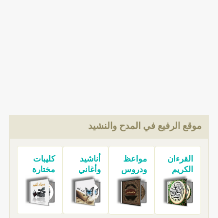
موقع الرفيع في المدح والنشيد
القرءان
مواعظ
أناشيد
كليبات
الكريم
ودروس
وأغاني
مختارة