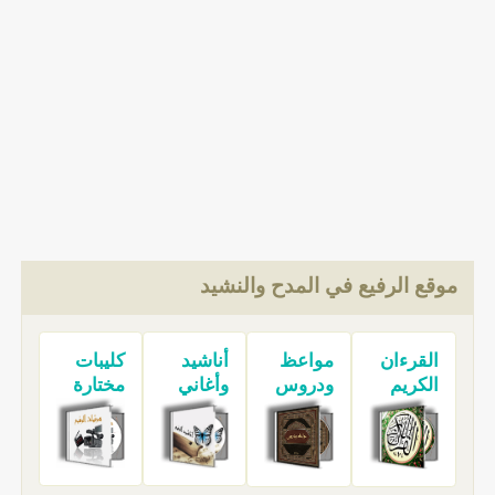
موقع الرفيع في المدح والنشيد
القرءان
مواعظ
أناشيد
كليبات
الكريم
ودروس
وأغاني
مختارة