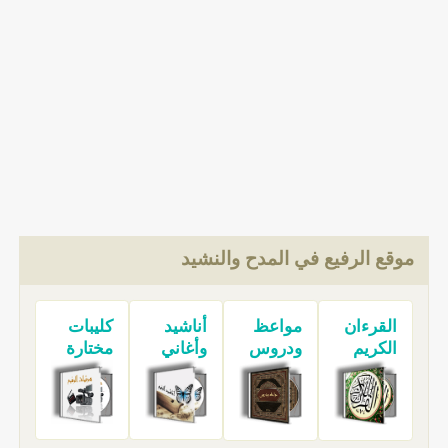
موقع الرفيع في المدح والنشيد
القرءان
مواعظ
أناشيد
كليبات
الكريم
ودروس
وأغاني
مختارة