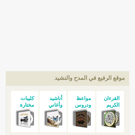
موقع الرفيع في المدح والنشيد
القرءان
مواعظ
أناشيد
كليبات
الكريم
ودروس
وأغاني
مختارة