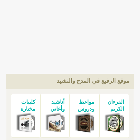
موقع الرفيع في المدح والنشيد
القرءان
مواعظ
أناشيد
كليبات
الكريم
ودروس
وأغاني
مختارة