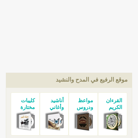
موقع الرفيع في المدح والنشيد
القرءان
مواعظ
أناشيد
كليبات
الكريم
ودروس
وأغاني
مختارة