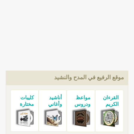
موقع الرفيع في المدح والنشيد
القرءان
مواعظ
أناشيد
كليبات
الكريم
ودروس
وأغاني
مختارة