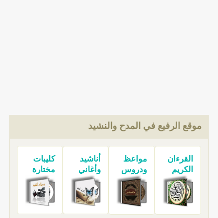
موقع الرفيع في المدح والنشيد
القرءان
مواعظ
أناشيد
كليبات
الكريم
ودروس
وأغاني
مختارة