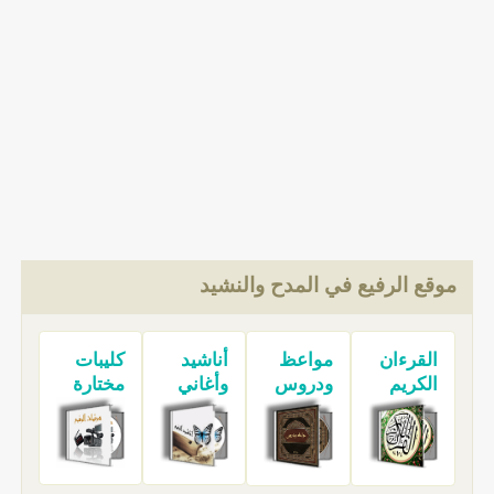
موقع الرفيع في المدح والنشيد
القرءان
مواعظ
أناشيد
كليبات
الكريم
ودروس
وأغاني
مختارة