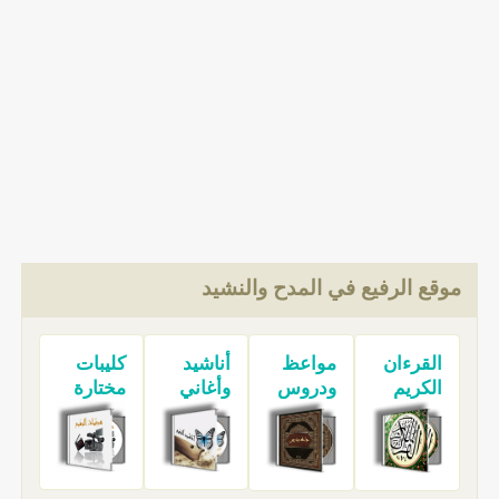
موقع الرفيع في المدح والنشيد
القرءان
مواعظ
أناشيد
كليبات
الكريم
ودروس
وأغاني
مختارة