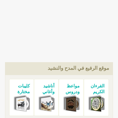
موقع الرفيع في المدح والنشيد
القرءان
مواعظ
أناشيد
كليبات
الكريم
ودروس
وأغاني
مختارة