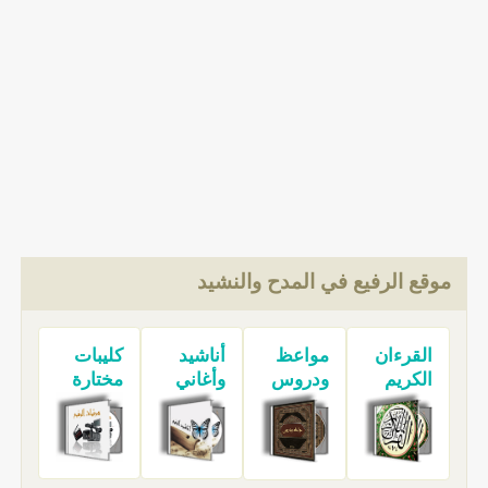
موقع الرفيع في المدح والنشيد
القرءان
مواعظ
أناشيد
كليبات
الكريم
ودروس
وأغاني
مختارة