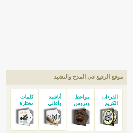
موقع الرفيع في المدح والنشيد
القرءان
مواعظ
أناشيد
كليبات
الكريم
ودروس
وأغاني
مختارة