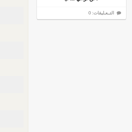
التــعـليقات: 0