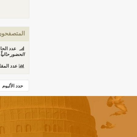
المتصفحون 
عدد الحاضري
الحضور حاليا
عدد المق