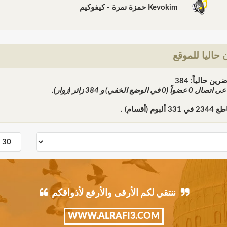
Kevokim حمزة نمرة - كيفوكيم
حاليا للموقع
ن حالياً: 384
ً عى اتصال
0
عضواً (0 في الوضع الخفي) و
384
زائر (زوار).
اطع
2344
في
331
ألبوم (أقسام) .
ننتقي لكم الأرقى والأرفع لأذواقكم
WWW.ALRAFI3.COM