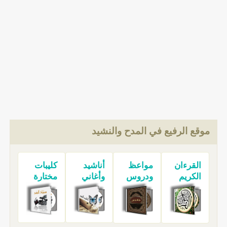
موقع الرفيع في المدح والنشيد
القرءان
مواعظ
أناشيد
كليبات
الكريم
ودروس
وأغاني
مختارة