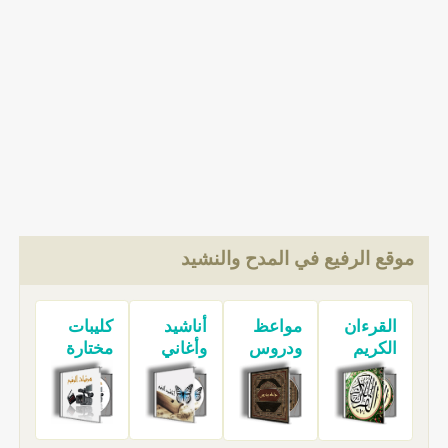
موقع الرفيع في المدح والنشيد
القرءان
مواعظ
أناشيد
كليبات
الكريم
ودروس
وأغاني
مختارة