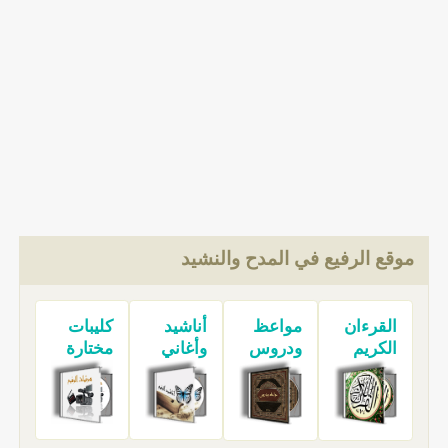
موقع الرفيع في المدح والنشيد
القرءان
مواعظ
أناشيد
كليبات
الكريم
ودروس
وأغاني
مختارة