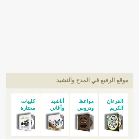
موقع الرفيع في المدح والنشيد
القرءان
مواعظ
أناشيد
كليبات
الكريم
ودروس
وأغاني
مختارة